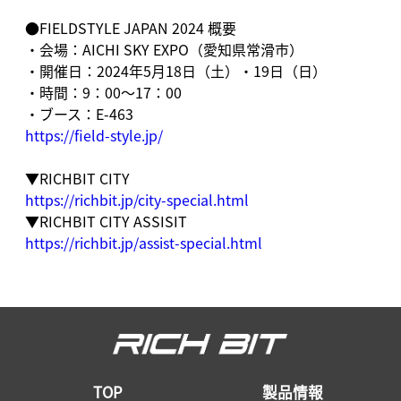
●FIELDSTYLE JAPAN 2024 概要
・会場：AICHI SKY EXPO（愛知県常滑市）
・開催日：2024年5月18日（土）・19日（日）
・時間：9：00～17：00
・ブース：E-463
https://field-style.jp/
▼RICHBIT CITY
https://richbit.jp/city-special.html
▼RICHBIT CITY ASSISIT
https://richbit.jp/assist-special.html
TOP
製品情報